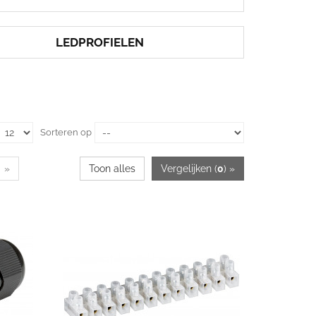
LEDPROFIELEN
Sorteren op
»
Toon alles
Vergelijken (
0
) »