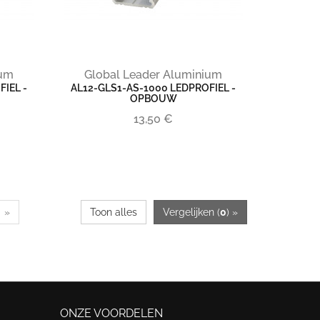
ium
Global Leader Aluminium
IEL -
AL12-GLS1-AS-1000 LEDPROFIEL -
OPBOUW
13,50 €
»
Toon alles
Vergelijken (
0
) »
ONZE VOORDELEN