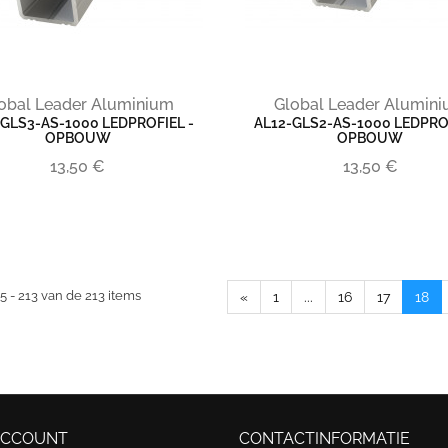
obal Leader Aluminium
Global Leader Alumin
-GLS3-AS-1000 LEDPROFIEL -
AL12-GLS2-AS-1000 LEDPROF
OPBOUW
OPBOUW
13,50 €
13,50 €
5 - 213 van de 213 items
«
1
...
16
17
18
ACCOUNT
CONTACTINFORMATIE