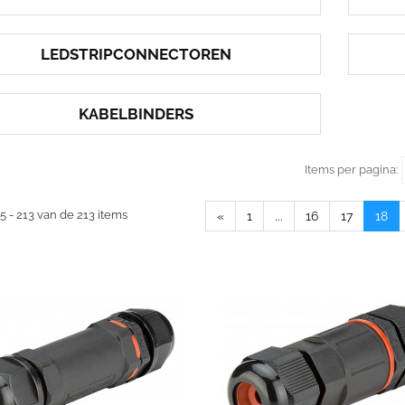
LEDSTRIPCONNECTOREN
KABELBINDERS
Items per pagina:
5 - 213 van de 213 items
«
1
...
16
17
18