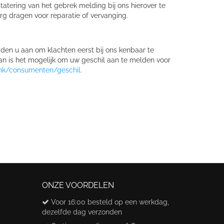
atering van het gebrek melding bij ons hierover te
org dragen voor reparatie of vervanging.
aden u aan om klachten eerst bij ons kenbaar te
 dan is het mogelijk om uw geschil aan te melden voor
ank/consumenten/geschil
.
ONZE VOORDELEN
Voor 16:00 besteld op een werkdag,
dezelfde dag verzonden