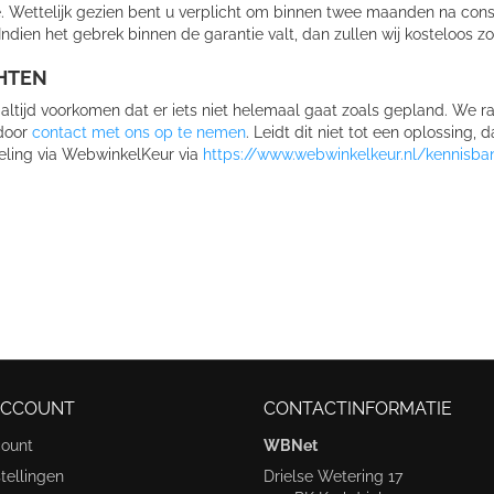
. Wettelijk gezien bent u verplicht om binnen twee maanden na const
ndien het gebrek binnen de garantie valt, dan zullen wij kosteloos z
HTEN
altijd voorkomen dat er iets niet helemaal gaat zoals gepland. We r
door
contact met ons op te nemen
. Leidt dit niet tot een oplossing,
ling via WebwinkelKeur via
https://www.webwinkelkeur.nl/kennisb
ACCOUNT
CONTACTINFORMATIE
count
WBNet
tellingen
Drielse Wetering 17