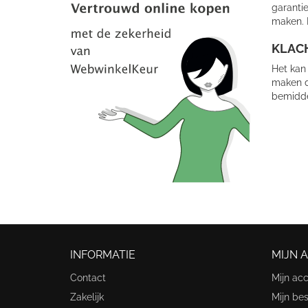
garantie
maken. I
KLAC
Het kan 
maken 
bemidde
INFORMATIE
MIJN 
Contact
Mijn ac
Zakelijk
Mijn bes