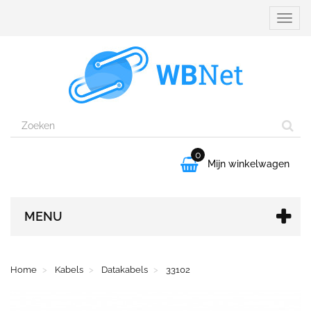
Naviga
aanpa
0

Mijn winkelwagen
MENU
Home
Kabels
Datakabels
33102