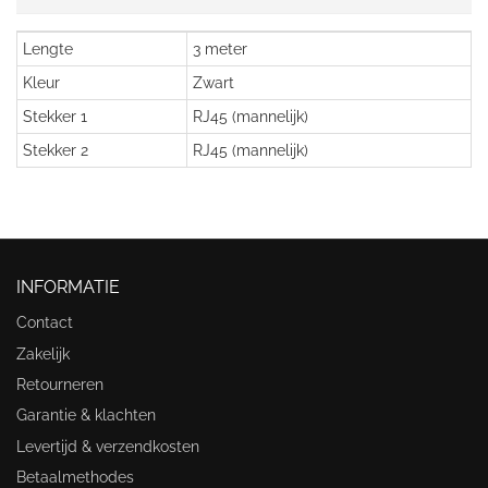
Lengte
3 meter
Kleur
Zwart
Stekker 1
RJ45 (mannelijk)
Stekker 2
RJ45 (mannelijk)
INFORMATIE
Contact
Zakelijk
Retourneren
Garantie & klachten
Levertijd & verzendkosten
Betaalmethodes