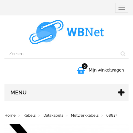
Naviga
aanpa
0

Mijn winkelwagen
MENU
Home
Kabels
Datakabels
Netwerkkabels
68813