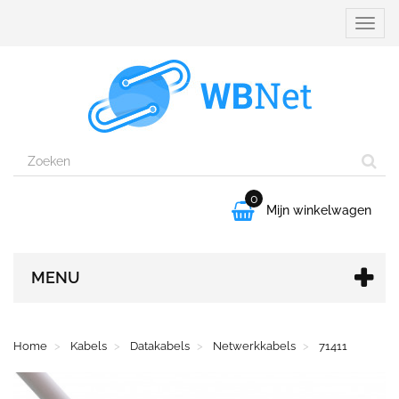
Naviga
aanpa
0

Mijn winkelwagen
MENU
Home
Kabels
Datakabels
Netwerkkabels
71411