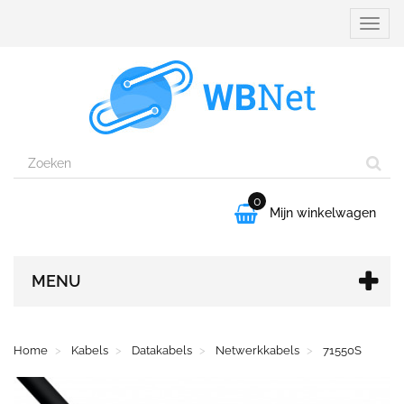
Naviga
aanpa
0

Mijn winkelwagen
MENU
Home
Kabels
Datakabels
Netwerkkabels
71550S