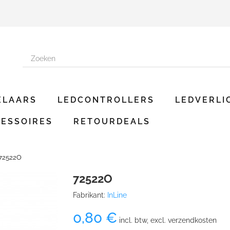
ELAARS
LEDCONTROLLERS
LEDVERLI
ESSOIRES
RETOURDEALS
72522O
72522O
Fabrikant:
InLine
0,80 €
incl. btw, excl. verzendkosten