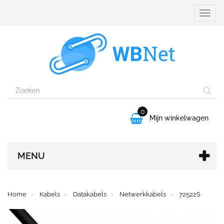
Naviga
aanpa
0

Mijn winkelwagen
MENU
Home
Kabels
Datakabels
Netwerkkabels
72522S