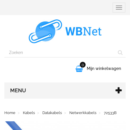
Naviga
aanpa
0

Mijn winkelwagen
MENU
Home
Kabels
Datakabels
Netwerkkabels
72533B