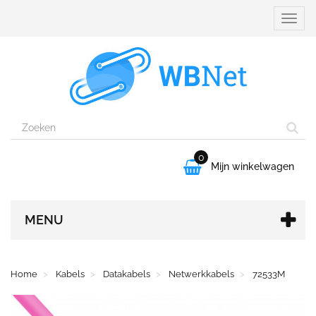
Naviga
aanpa
0

Mijn winkelwagen
MENU
Home
Kabels
Datakabels
Netwerkkabels
72533M