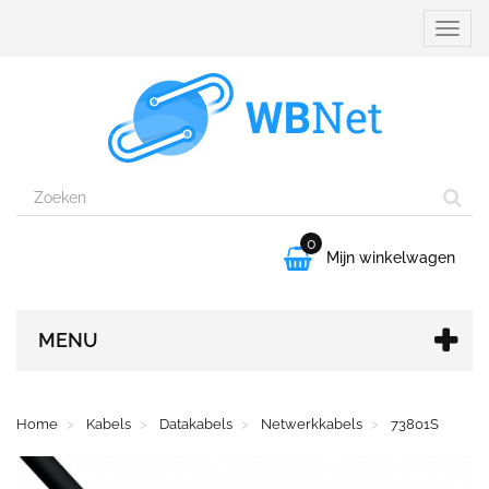
Naviga
aanpa
0

Mijn winkelwagen
MENU
Home
Kabels
Datakabels
Netwerkkabels
73801S