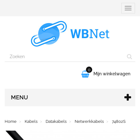
Naviga
aanpa
0

Mijn winkelwagen
MENU
Home
Kabels
Datakabels
Netwerkkabels
74802S