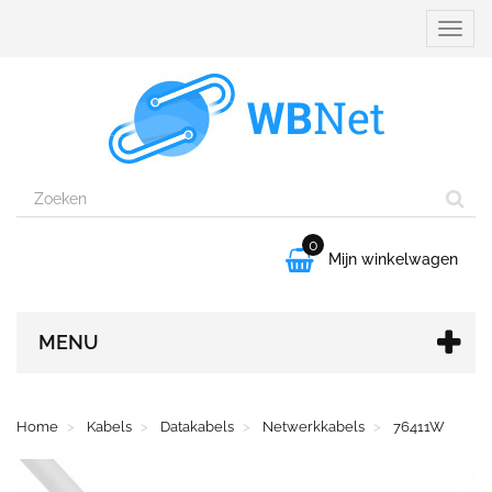
Naviga
aanpa
0

Mijn winkelwagen
MENU
Home
Kabels
Datakabels
Netwerkkabels
76411W