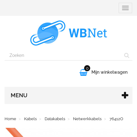
Naviga
aanpa
0

Mijn winkelwagen
MENU
Home
Kabels
Datakabels
Netwerkkabels
76412O