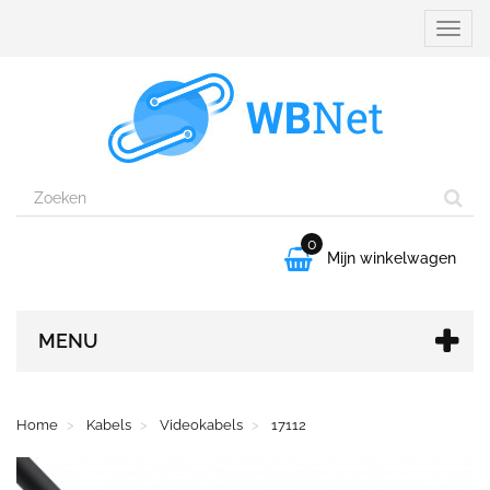
Naviga
aanpa
0

Mijn winkelwagen
MENU
Home
Kabels
Videokabels
17112