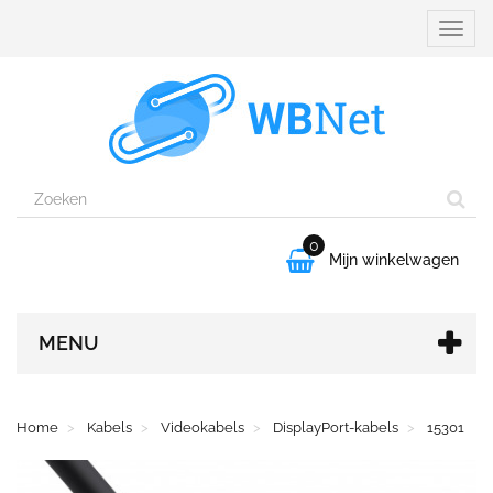
Naviga
aanpa
0

Mijn winkelwagen
MENU
Home
Kabels
Videokabels
DisplayPort-kabels
15301