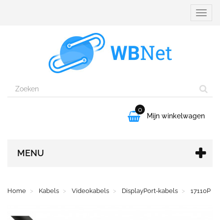
Naviga
aanpa
0

Mijn winkelwagen
MENU
Home
Kabels
Videokabels
DisplayPort-kabels
17110P