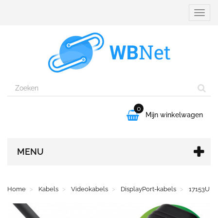
Naviga
aanpa
0

Mijn winkelwagen
MENU
Home
Kabels
Videokabels
DisplayPort-kabels
17153U