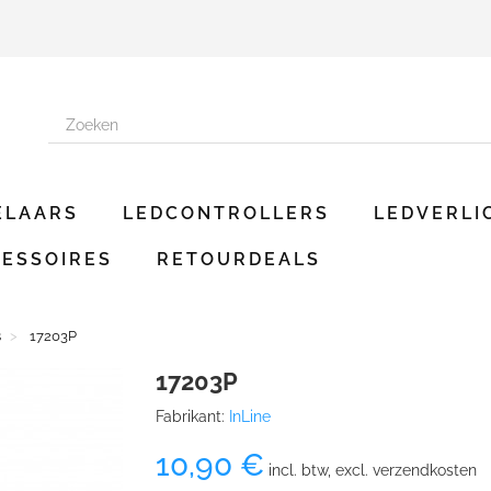
ELAARS
LEDCONTROLLERS
LEDVERLI
ESSOIRES
RETOURDEALS
s
17203P
17203P
Fabrikant:
InLine
10,90 €
incl. btw, excl. verzendkosten