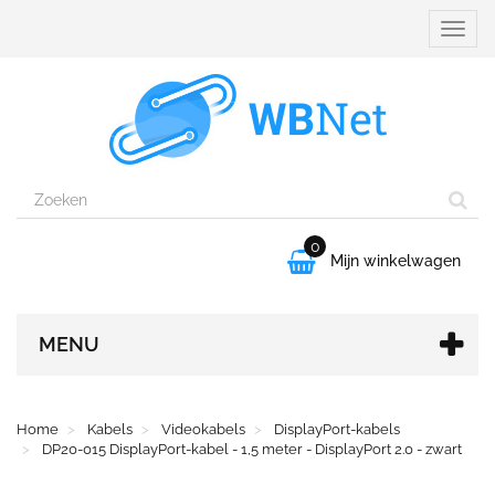
Naviga
aanpa
0

Mijn winkelwagen
MENU
Home
Kabels
Videokabels
DisplayPort-kabels
DP20-015 DisplayPort-kabel - 1,5 meter - DisplayPort 2.0 - zwart