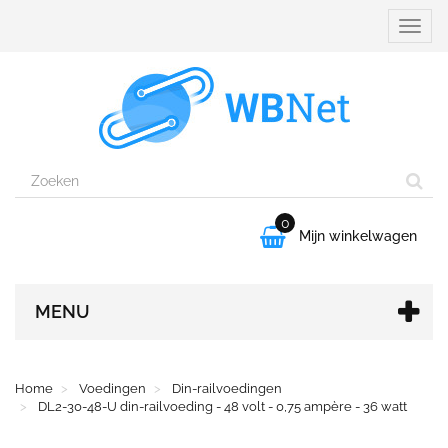
Naviga
aanpa
0

Mijn winkelwagen
MENU
Home
Voedingen
Din-railvoedingen
DL2-30-48-U din-railvoeding - 48 volt - 0,75 ampère - 36 watt