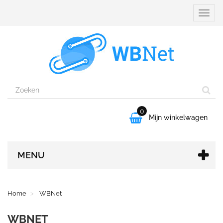
Naviga
aanpa
0

Mijn winkelwagen
MENU
Home
WBNet
WBNET