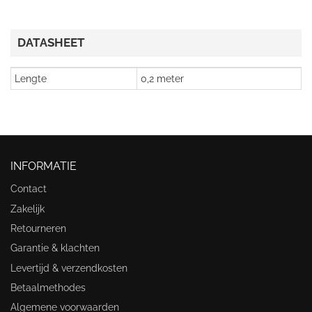
DATASHEET
Lengte
0,2 meter
INFORMATIE
Contact
Zakelijk
Retourneren
Garantie & klachten
Levertijd & verzendkosten
Betaalmethodes
Algemene voorwaarden