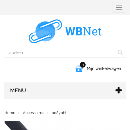
Naviga
aanpa
0

Mijn winkelwagen
MENU
Home
Accessoires
00870H