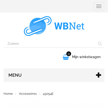
Naviga
aanpa
0

Mijn winkelwagen
MENU
Home
Accessoires
43054E