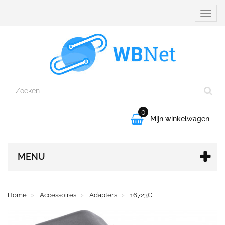
Naviga
aanpa
0

Mijn winkelwagen
MENU
Home
Accessoires
Adapters
16723C