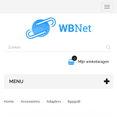
Naviga
aanpa
0

Mijn winkelwagen
MENU
Home
Accessoires
Adapters
89990B