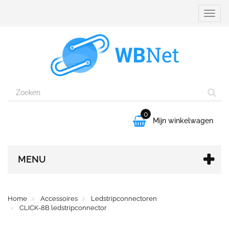
Naviga
aanpa
0

Mijn winkelwagen
MENU
Home
Accessoires
Ledstripconnectoren
CLICK-8B ledstripconnector