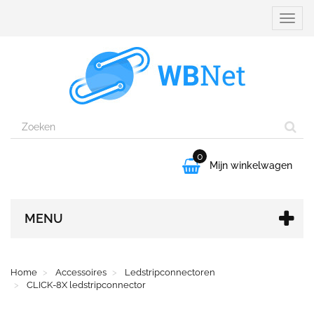
Naviga
aanpa
0

Mijn winkelwagen
MENU
Home
Accessoires
Ledstripconnectoren
CLICK-8X ledstripconnector