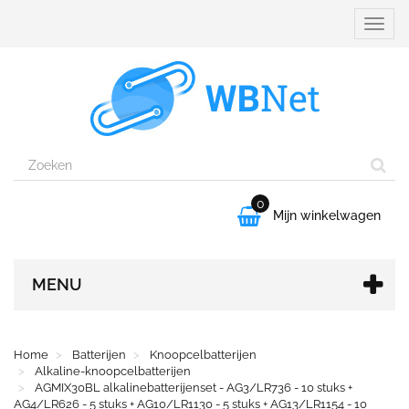
Naviga
aanpa
0

Mijn winkelwagen
MENU
Home
Batterijen
Knoopcelbatterijen
Alkaline-knoopcelbatterijen
AGMIX30BL alkalinebatterijenset - AG3/LR736 - 10 stuks +
AG4/LR626 - 5 stuks + AG10/LR1130 - 5 stuks + AG13/LR1154 - 10