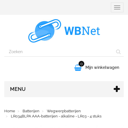
Naviga
aanpa
0

Mijn winkelwagen
MENU
Home
Batterijen
Wegwerpbatterijen
LR034BLPA AAA-batterijen - alkaline - LR03 - 4 stuks