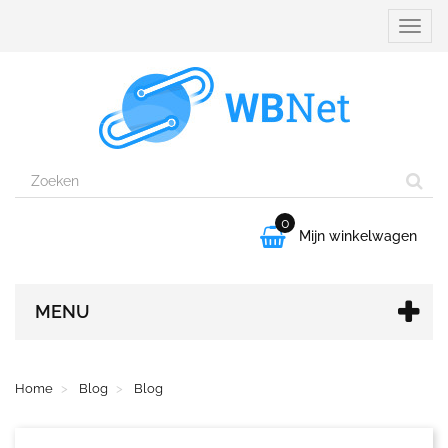
Naviga
aanpa
0

Mijn winkelwagen
MENU
Home
Blog
Blog