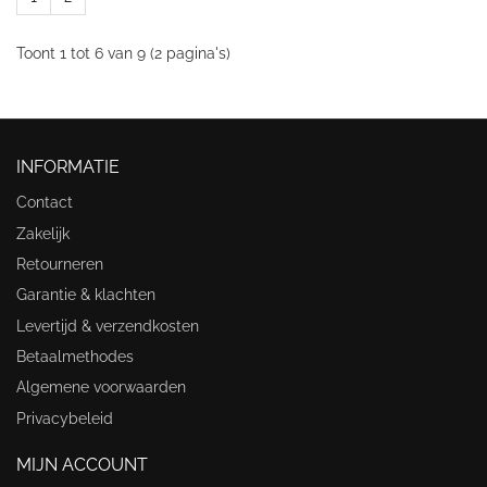
Toont 1 tot 6 van 9 (2 pagina's)
INFORMATIE
Contact
Zakelijk
Retourneren
Garantie & klachten
Levertijd & verzendkosten
Betaalmethodes
Algemene voorwaarden
Privacybeleid
MIJN ACCOUNT