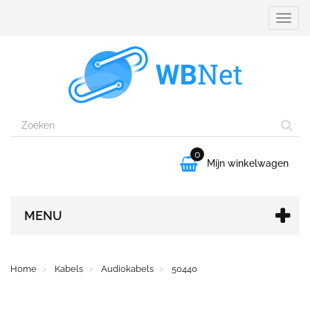
Naviga
aanpa
0

Mijn winkelwagen
MENU
Home
Kabels
Audiokabels
50440