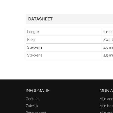
DATASHEET
Lengte
2 met
Kleur
Zwart
Stekker 1
2,5 m
Stekker 2
2,5 m
INFORMATIE
MIJN 
Contact
Mijn ac
Zakelijk
Mijn bes