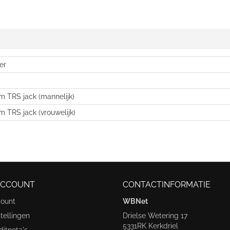
er
m TRS jack (mannelijk)
m TRS jack (vrouwelijk)
ACCOUNT
CONTACTINFORMATIE
count
WBNet
tellingen
Drielse Wetering 17
5331RK Kerkdriel