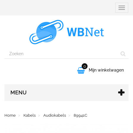
Naviga
aanpa
0

Mijn winkelwagen
MENU
Home
Kabels
Audiokabels
89941C