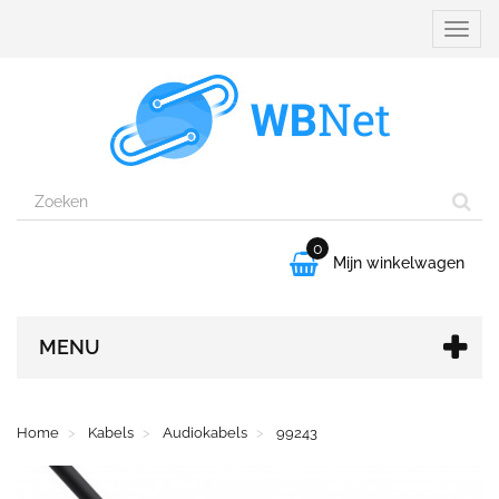
Naviga
aanpa
0

Mijn winkelwagen
MENU
Home
Kabels
Audiokabels
99243