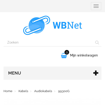
Naviga
aanpa
0

Mijn winkelwagen
MENU
Home
Kabels
Audiokabels
99300G