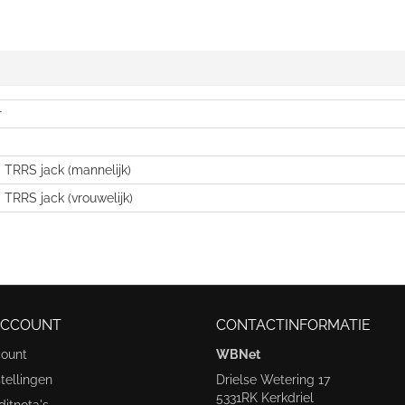
r
 TRRS jack (mannelijk)
TRRS jack (vrouwelijk)
ACCOUNT
CONTACTINFORMATIE
count
WBNet
tellingen
Drielse Wetering 17
5331RK Kerkdriel