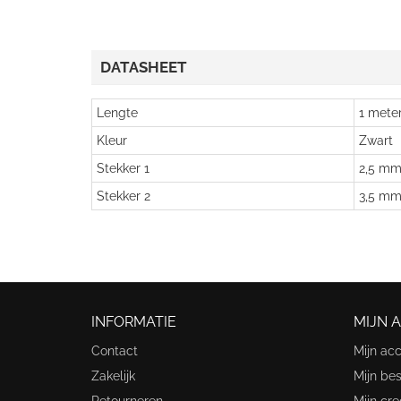
DATASHEET
Lengte
1 mete
Kleur
Zwart
Stekker 1
2,5 mm
Stekker 2
3,5 mm 
INFORMATIE
MIJN 
Contact
Mijn ac
Zakelijk
Mijn bes