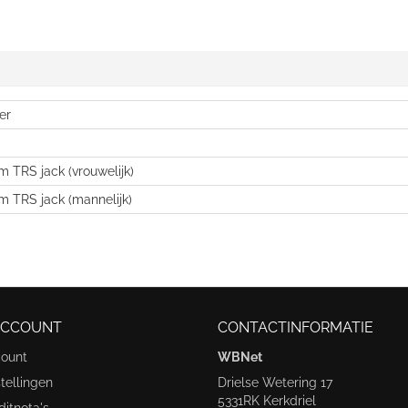
er
m TRS jack (vrouwelijk)
m TRS jack (mannelijk)
ACCOUNT
CONTACTINFORMATIE
count
WBNet
tellingen
Drielse Wetering 17
5331RK Kerkdriel