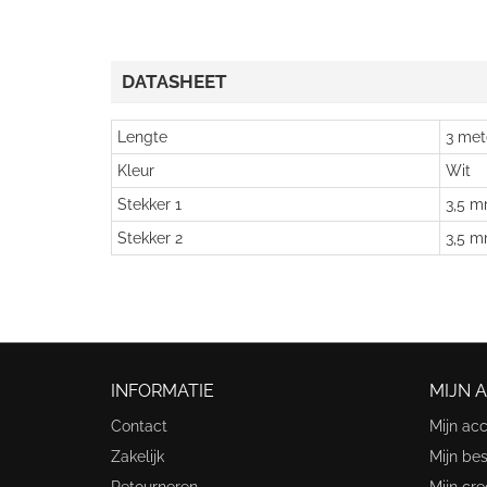
DATASHEET
Lengte
3 met
Kleur
Wit
Stekker 1
3,5 m
Stekker 2
3,5 m
INFORMATIE
MIJN 
Contact
Mijn ac
Zakelijk
Mijn bes