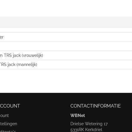
er
m TRS jack (vrouwelijk)
RS jack (mannelijk)
ACCOUNT
CONTACTINFORMATIE
count
WBNet
tellingen
Drielse Wetering 17
5331RK Kerkdriel