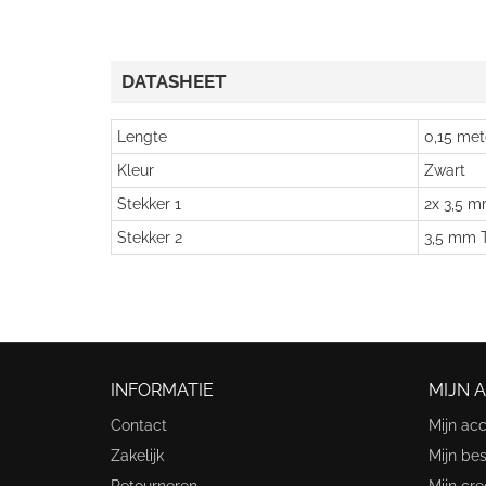
DATASHEET
Lengte
0,15 met
Kleur
Zwart
Stekker 1
2x 3,5 m
Stekker 2
3,5 mm T
INFORMATIE
MIJN 
Contact
Mijn ac
Zakelijk
Mijn bes