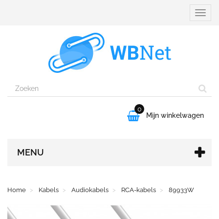
Naviga
aanpa
0

Mijn winkelwagen
MENU
Home
Kabels
Audiokabels
RCA-kabels
89933W