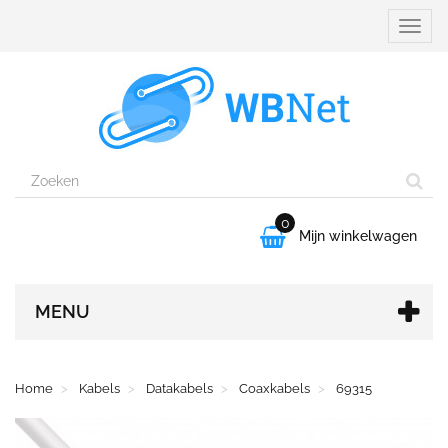
Naviga
aanpa
0

Mijn winkelwagen
MENU
Home
Kabels
Datakabels
Coaxkabels
69315