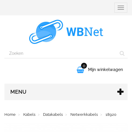
Naviga
aanpa
0

Mijn winkelwagen
MENU
Home
Kabels
Datakabels
Netwerkkabels
18920