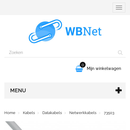
Naviga
aanpa
0

Mijn winkelwagen
MENU
Home
Kabels
Datakabels
Netwerkkabels
73503