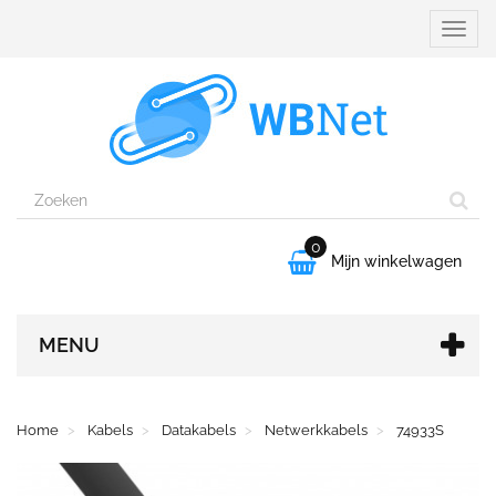
Naviga
aanpa
0

Mijn winkelwagen
MENU
Home
Kabels
Datakabels
Netwerkkabels
74933S