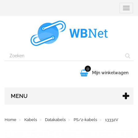
Naviga
aanpa
0

Mijn winkelwagen
MENU
Home
Kabels
Datakabels
PS/2-kabels
13332V