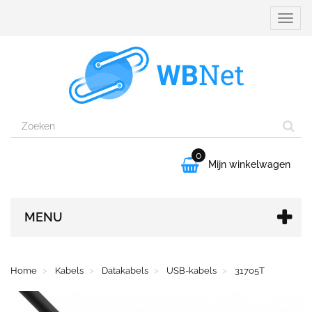
Naviga
aanpa
0

Mijn winkelwagen
MENU
Home
Kabels
Datakabels
USB-kabels
31705T