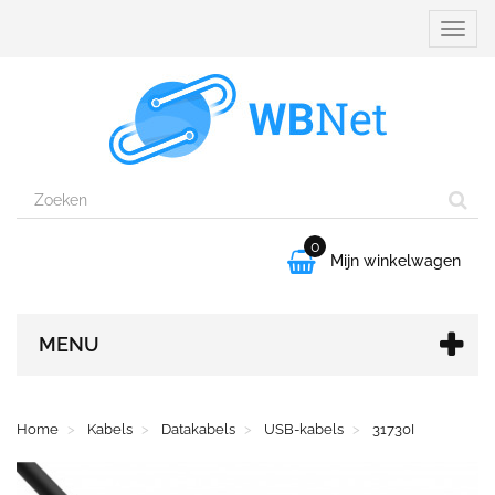
Naviga
aanpa
0

Mijn winkelwagen
MENU
Home
Kabels
Datakabels
USB-kabels
31730I