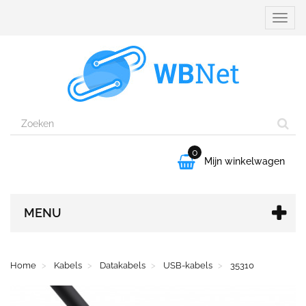
Naviga
aanpa
0

Mijn winkelwagen
MENU
Home
Kabels
Datakabels
USB-kabels
35310