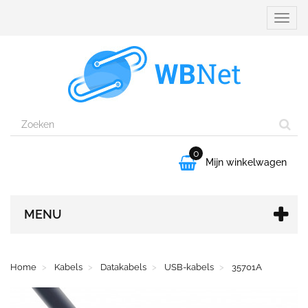
Naviga
aanpa
0

Mijn winkelwagen
MENU
Home
Kabels
Datakabels
USB-kabels
35701A