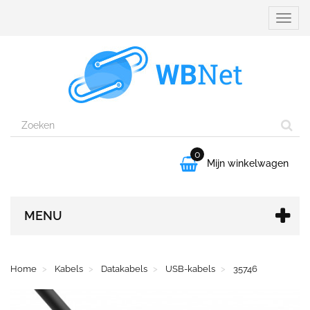
Naviga
aanpa
0

Mijn winkelwagen
MENU
Home
Kabels
Datakabels
USB-kabels
35746